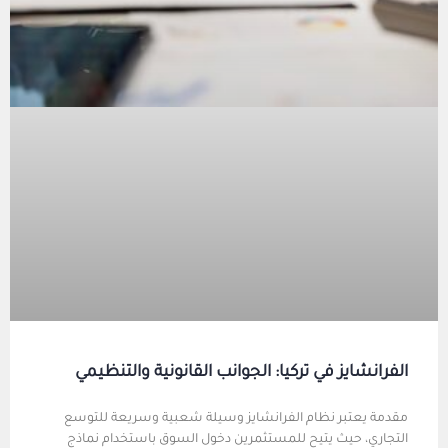
الفرانشايز في تركيا: الجوانب القانونية والتنظيمي
مقدمة يعتبر نظام الفرانشايز وسيلة شعبية وسريعة للتوسع
التجاري، حيث يتيح للمستثمرين دخول السوق باستخدام نماذج